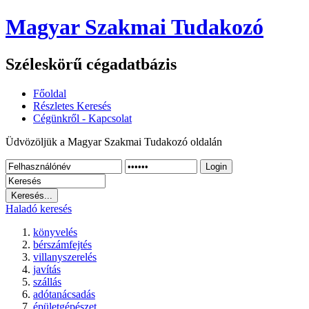
Magyar Szakmai Tudakozó
Széleskörű cégadatbázis
Főoldal
Részletes Keresés
Cégünkről - Kapcsolat
Üdvözöljük a Magyar Szakmai Tudakozó oldalán
Login
Haladó keresés
könyvelés
bérszámfejtés
villanyszerelés
javítás
szállás
adótanácsadás
épületgépészet