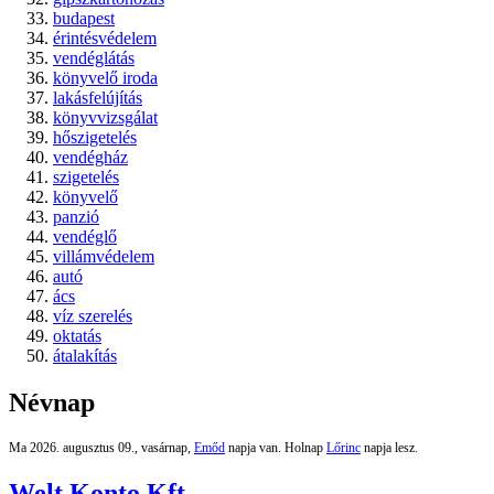
budapest
érintésvédelem
vendéglátás
könyvelő iroda
lakásfelújítás
könyvvizsgálat
hőszigetelés
vendégház
szigetelés
könyvelő
panzió
vendéglő
villámvédelem
autó
ács
víz szerelés
oktatás
átalakítás
Névnap
Ma 2026. augusztus 09., vasárnap,
Emőd
napja van. Holnap
Lőrinc
napja lesz.
Welt Konto Kft.