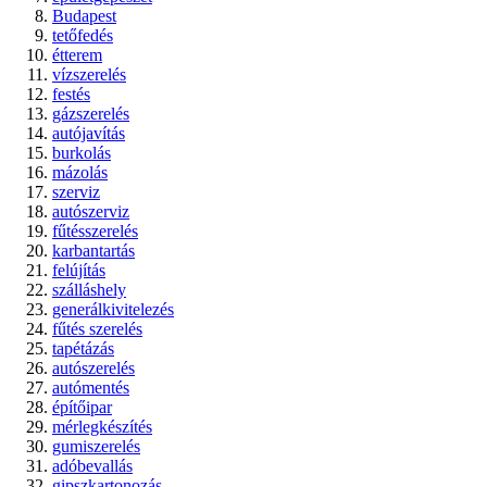
Budapest
tetőfedés
étterem
vízszerelés
festés
gázszerelés
autójavítás
burkolás
mázolás
szerviz
autószerviz
fűtésszerelés
karbantartás
felújítás
szálláshely
generálkivitelezés
fűtés szerelés
tapétázás
autószerelés
autómentés
építőipar
mérlegkészítés
gumiszerelés
adóbevallás
gipszkartonozás