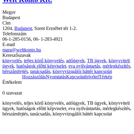
Megye
Budapest
Cím
1204,
Budapest
, Szent Erzsébet tér 1-2.
Telefonszám
06-1-285-0156, 06- 1-283-4921
E-mail
mara@weltkonto.hu
Kereszőszavak
könyvelés
,
teljes körű könyvelés
,
adóügyek
,
TB ügyek
,
könyvviteli
ügyek
,
hatóságok előtti képviselet
,
eva nyilvántartás
,
mérlegkészítés
,
bérszámfejtés
,
tanácsadás
,
könyvvizsgálói háttér kapcsolat
Hozzászólás
Nyomtatás
Kapcsolatfelvétel
Térkép
Értékelem
0 szavazat
könyvelés, teljes körű könyvelés, adóügyek, TB ügyek, könyvviteli
ügyek, hatóságok előtti képviselet, eva nyilvántartás, mérlegkészítés,
bérszámfejtés, tanácsadás, könyvvizsgálói háttér kapcsolat