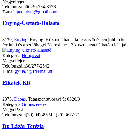
Megye
Fejér
Telefonszám
06-30-534-3578
E-mail
epcontbau@gmail.com
Enying-Úsztató-Halastó
8130,
Enying
, Enying, Közponjában a kereszteződésben jobbra kell
fordulni és a szőlőhegyi Marosi úton 2 km-re megtalálható a lehajtó
Kategória:
Horgászat
Megye
Fejér
Telefonszám
30/277-2542
E-mail
gyula.7@freemail.hu
Elkatek Kft
2373,
Dabas
, Tatárszentgyörgyi út 0320/3
Kategória:
Gumiszerelés
Megye
Pest
Telefonszám
(30) 942-8524 , (29) 367-371
Dr. Lázár Terézia