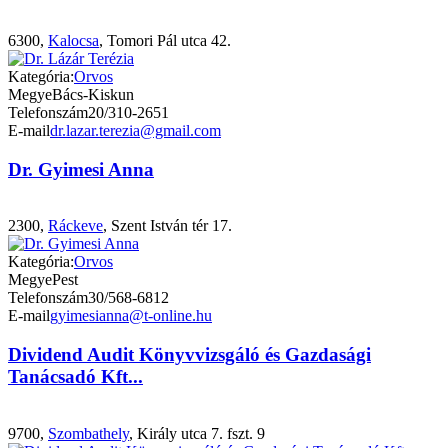
6300,
Kalocsa
, Tomori Pál utca 42.
Kategória:
Orvos
Megye
Bács-Kiskun
Telefonszám
20/310-2651
E-mail
dr.lazar.terezia@gmail.com
Dr. Gyimesi Anna
2300,
Ráckeve
, Szent István tér 17.
Kategória:
Orvos
Megye
Pest
Telefonszám
30/568-6812
E-mail
gyimesianna@t-online.hu
Dividend Audit Könyvvizsgáló és Gazdasági
Tanácsadó Kft...
9700,
Szombathely
, Király utca 7. fszt. 9