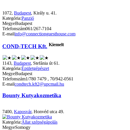
1072,
Budapest
, Király u. 41.
Kategória:
Panzió
Megye
Budapest
Telefonszám
061/267-7104
E-mail
info@connectionguesthouse.com
Kiemelt
COND-TECH Kft.
1143,
Budapest
, Stefánia út 61.
Kategória:
Épületgépészet
Megye
Budapest
Telefonszám
1/780 7479 , 70/942-0561
E-mail
condtech.kft2@upcmail.hu
Bounty Kutyakozmetika
7400,
Kaposvár
, Honvéd utca 49.
Kategória:
Állat szépségápolás
Megye
Somogy