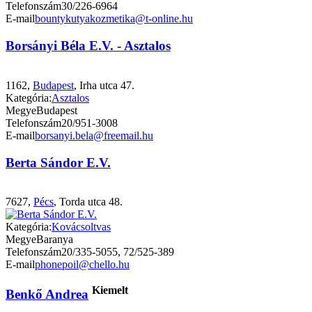
Telefonszám
30/226-6964
E-mail
bountykutyakozmetika@t-online.hu
Borsányi Béla E.V. - Asztalos
1162,
Budapest
, Irha utca 47.
Kategória:
Asztalos
Megye
Budapest
Telefonszám
20/951-3008
E-mail
borsanyi.bela@freemail.hu
Berta Sándor E.V.
7627,
Pécs
, Torda utca 48.
Kategória:
Kovácsoltvas
Megye
Baranya
Telefonszám
20/335-5055, 72/525-389
E-mail
phonepoil@chello.hu
Kiemelt
Benkő Andrea