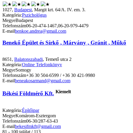
1027,
Budapest
, Margit krt. 64/A. IV. em. 3.
Kategória:
Pszichológus
Megye
Budapest
Telefonszám
06-20-474-1467,06-20-979-4479
E-mail
benkoe.andrea@gmail.com
Benekő Épület és Sírkő , Márvány , Gránit , Műkő
8651,
Balatonszabadi
, Temető utca 2
Kategória:
Online Telefonkönyv
Megye
Somogy
Telefonszám
+36 30 504-6599 / +36 30 421-9980
E-mail
beneakosarmand@gmail.com
Kiemelt
Békési Földmérő Kft.
Kategória:
Építőipar
Megye
Komárom-Esztergom
Telefonszám
06-30/287-63-43
E-mail
bekesifmkft@gmail.com
81 - 100 találat / 113