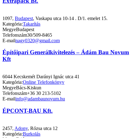
Extrapack Bt.
1097,
Budapest
, Vaskapu utca 10-14 . D/1. emelet 15.
Kategória:
Takarítás
Megye
Budapest
Telefonszám
30/509-8465
E-mail
nagy0320@gmail.com
Építőipari Generálkivitelezés – Ádám Bau Novum
Kft
6044 Kecskemét Darányi Ignác utca 41
Kategória:
Online Telefonkönyv
Megye
Bács-Kiskun
Telefonszám
+36 30 213-5102
E-mail
info@adambaunovum.hu
ÉPCONT-BAU Kft.
2457,
Adony
, Rózsa utca 12
Kategória:
Burkolás