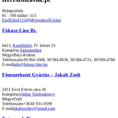
Bejegyzések
81 - 100 találat / 113
Első
Előző
1
2
3
4
5
6
Következő
Utolsó
Fókusz-Line Bt.
6413,
Kunfehértó
, IV. körzet 25.
Kategória:
Akkumulátor
Megye
Bács-Kiskun
Telefonszám
30/384-1668, 30/384-0636, 30/384-4721, 30/569-4780
E-mail
info@fokusz-line.hu
Fémszerkezet Gyártás – Jakab Zsolt
2451 Ercsi Eötvös utca 30
Kategória:
Online Telefonkönyv
Megye
Fejér
Telefonszám
+3630/ 931-9599
E-mail
jakabzsoltev@gmail.com