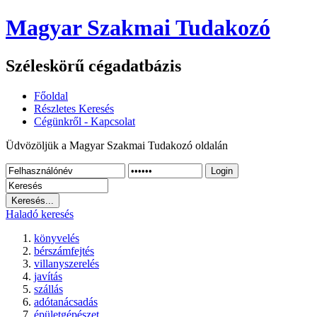
Magyar Szakmai Tudakozó
Széleskörű cégadatbázis
Főoldal
Részletes Keresés
Cégünkről - Kapcsolat
Üdvözöljük a Magyar Szakmai Tudakozó oldalán
Login
Haladó keresés
könyvelés
bérszámfejtés
villanyszerelés
javítás
szállás
adótanácsadás
épületgépészet