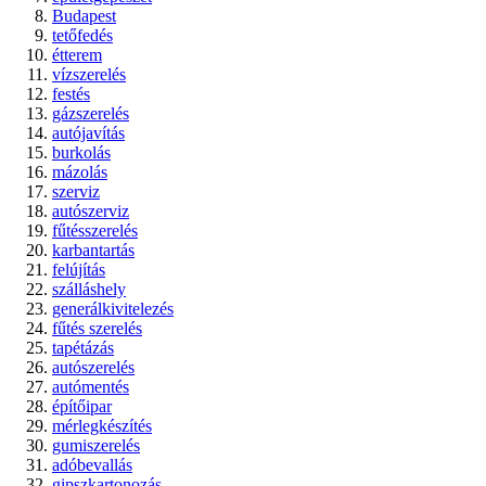
Budapest
tetőfedés
étterem
vízszerelés
festés
gázszerelés
autójavítás
burkolás
mázolás
szerviz
autószerviz
fűtésszerelés
karbantartás
felújítás
szálláshely
generálkivitelezés
fűtés szerelés
tapétázás
autószerelés
autómentés
építőipar
mérlegkészítés
gumiszerelés
adóbevallás
gipszkartonozás