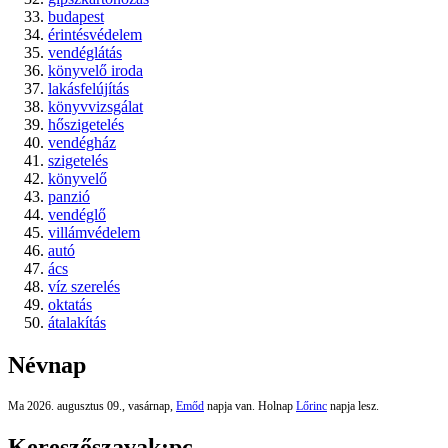
budapest
érintésvédelem
vendéglátás
könyvelő iroda
lakásfelújítás
könyvvizsgálat
hőszigetelés
vendégház
szigetelés
könyvelő
panzió
vendéglő
villámvédelem
autó
ács
víz szerelés
oktatás
átalakítás
Névnap
Ma 2026. augusztus 09., vasárnap,
Emőd
napja van. Holnap
Lőrinc
napja lesz.
Kereszőszavak:
pc