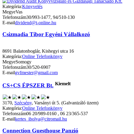
Kategória:
Könyvelés
Megye
Vas
Telefonszám
30/993-1477, 94/510-130
E-mail
dividend@t-online.hu
Csizmadia Tibor Egyéni Vállalkozó
8691 Balatonboglár, Kishegyi utca 16
Kategória:
Online Telefonkönyv
Megye
Somogy
Telefonszám
30/520-6907
E-mail
gvfmester@gmail.com
Kiemelt
CS+CS ÉPSZER Bt.
3170,
Szécsény
, Varsányi út 5. (Galvanizáló üzem)
Kategória:
Online Telefonkönyv
Telefonszám
06 20/989-0160 , 06 23/365-537
E-mail
kertes_ibolya@citromail.hu
Connection Guesthouse Panzió