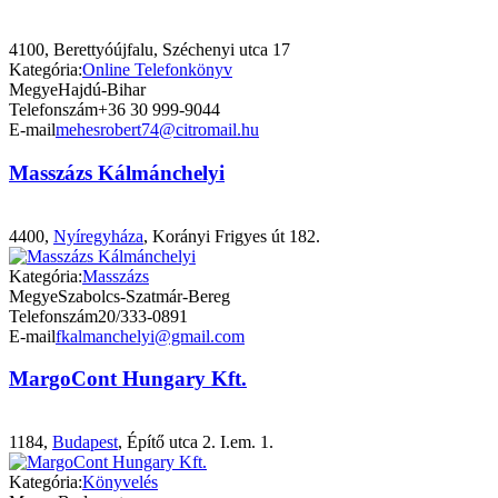
4100, Berettyóújfalu, Széchenyi utca 17
Kategória:
Online Telefonkönyv
Megye
Hajdú-Bihar
Telefonszám
+36 30 999-9044
E-mail
mehesrobert74@citromail.hu
Masszázs Kálmánchelyi
4400,
Nyíregyháza
, Korányi Frigyes út 182.
Kategória:
Masszázs
Megye
Szabolcs-Szatmár-Bereg
Telefonszám
20/333-0891
E-mail
fkalmanchelyi@gmail.com
MargoCont Hungary Kft.
1184,
Budapest
, Építő utca 2. I.em. 1.
Kategória:
Könyvelés