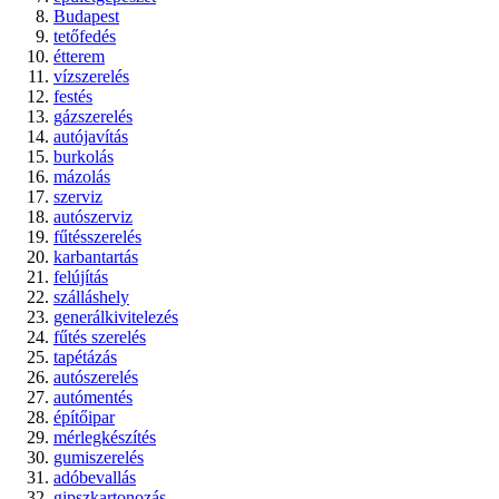
Budapest
tetőfedés
étterem
vízszerelés
festés
gázszerelés
autójavítás
burkolás
mázolás
szerviz
autószerviz
fűtésszerelés
karbantartás
felújítás
szálláshely
generálkivitelezés
fűtés szerelés
tapétázás
autószerelés
autómentés
építőipar
mérlegkészítés
gumiszerelés
adóbevallás
gipszkartonozás