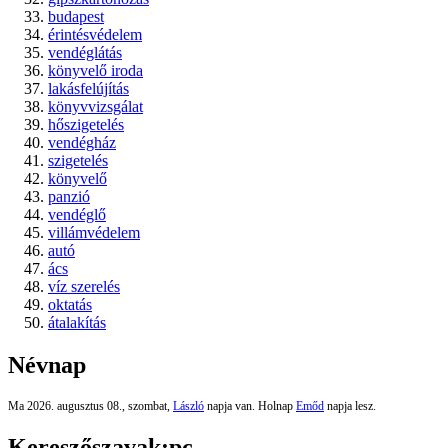
budapest
érintésvédelem
vendéglátás
könyvelő iroda
lakásfelújítás
könyvvizsgálat
hőszigetelés
vendégház
szigetelés
könyvelő
panzió
vendéglő
villámvédelem
autó
ács
víz szerelés
oktatás
átalakítás
Névnap
Ma 2026. augusztus 08., szombat,
László
napja van. Holnap
Emőd
napja lesz.
Kereszőszavak:
pc