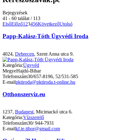
Bejegyzések
41 - 60 találat / 113
Első
Előző
1
2
3
4
5
6
Következő
Utolsó
Papp-Kalász-Tóth Ügyvédi Iroda
4024,
Debrecen
, Szent Anna utca 9.
Kategória:
Ügyvéd
Megye
Hajdú-Bihar
Telefonszám
30/657-8196, 52/531-585
E-mail
pktiroda@pktiroda.t-online.hu
Otthonszerviz.eu
1237,
Budapest
, Micimackó utca 6.
Kategória:
Vízszerelő
Telefonszám
30/ 944-7931
E-mail
kf.te.tibor@gmail.com