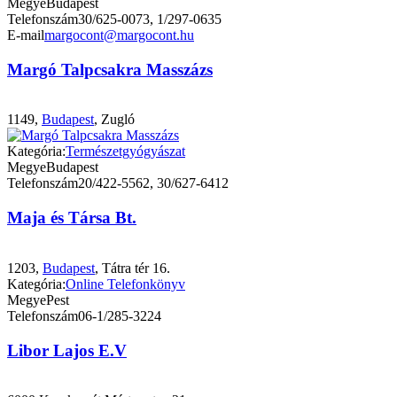
Megye
Budapest
Telefonszám
30/625-0073, 1/297-0635
E-mail
margocont@margocont.hu
Margó Talpcsakra Masszázs
1149,
Budapest
, Zugló
Kategória:
Természetgyógyászat
Megye
Budapest
Telefonszám
20/422-5562, 30/627-6412
Maja és Társa Bt.
1203,
Budapest
, Tátra tér 16.
Kategória:
Online Telefonkönyv
Megye
Pest
Telefonszám
06-1/285-3224
Libor Lajos E.V