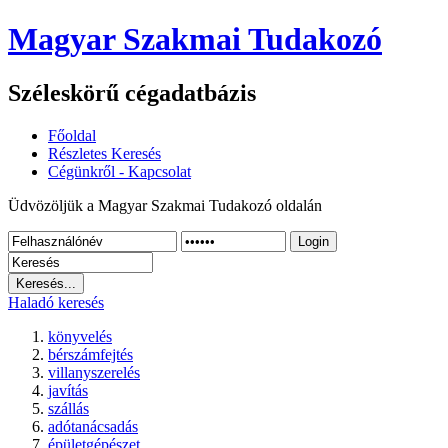
Magyar Szakmai Tudakozó
Széleskörű cégadatbázis
Főoldal
Részletes Keresés
Cégünkről - Kapcsolat
Üdvözöljük a Magyar Szakmai Tudakozó oldalán
Login
Haladó keresés
könyvelés
bérszámfejtés
villanyszerelés
javítás
szállás
adótanácsadás
épületgépészet