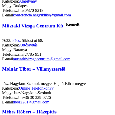
Kategória:
Alapítvány
Megye
Budapest
Telefonszám
30/370-8218
E-mail
konferencia.nagyildiko@gmail.com
Kiemelt
Műszaki Vizsga Centrum Kft.
7632,
Pécs
, Siklósi út 68.
Kategória:
Autójavítás
Megye
Baranya
Telefonszám
72/785-951
E-mail
muszakivizsgacentrum@gmail.com
Molnár Tibor – Villanyszerelő
Jász-Nagykun-Szolnok megye, Hajdú-Bihar megye
Kategória:
Online Telefonkönyv
Megye
Jász-Nagykun-Szolnok
Telefonszám
+36 30 329-0726
E-mail
tibor2281@gmail.com
Méhes Róbert – Házépítés