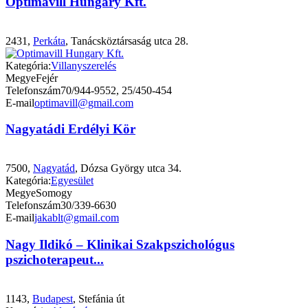
Optimavill Hungary Kft.
2431,
Perkáta
, Tanácsköztársaság utca 28.
Kategória:
Villanyszerelés
Megye
Fejér
Telefonszám
70/944-9552, 25/450-454
E-mail
optimavill@gmail.com
Nagyatádi Erdélyi Kör
7500,
Nagyatád
, Dózsa György utca 34.
Kategória:
Egyesület
Megye
Somogy
Telefonszám
30/339-6630
E-mail
jakablt@gmail.com
Nagy Ildikó – Klinikai Szakpszichológus
pszichoterapeut...
1143,
Budapest
, Stefánia út