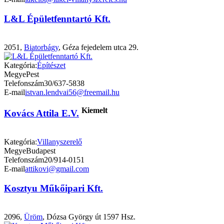
L&L Épületfenntartó Kft.
2051,
Biatorbágy
, Géza fejedelem utca 29.
Kategória:
Építészet
Megye
Pest
Telefonszám
30/637-5838
E-mail
istvan.lendvai56@freemail.hu
Kiemelt
Kovács Attila E.V.
Kategória:
Villanyszerelő
Megye
Budapest
Telefonszám
20/914-0151
E-mail
attikovi@gmail.com
Kosztyu Műkőipari Kft.
2096,
Üröm
, Dózsa György út 1597 Hsz.