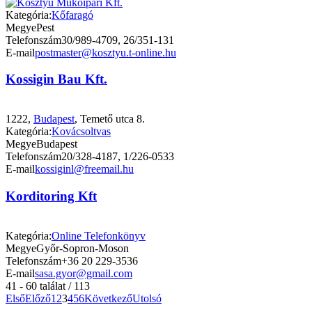
Kategória:
Kőfaragó
Megye
Pest
Telefonszám
30/989-4709, 26/351-131
E-mail
postmaster@kosztyu.t-online.hu
Kossigin Bau Kft.
1222,
Budapest
, Temető utca 8.
Kategória:
Kovácsoltvas
Megye
Budapest
Telefonszám
20/328-4187, 1/226-0533
E-mail
kossiginl@freemail.hu
Korditoring Kft
Kategória:
Online Telefonkönyv
Megye
Győr-Sopron-Moson
Telefonszám
+36 20 229-3536
E-mail
sasa.gyor@gmail.com
41 - 60 találat / 113
Első
Előző
1
2
3
4
5
6
Következő
Utolsó