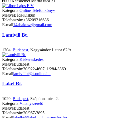
6000 Kecskemét Mártra utca 21
Kategória:
Online Telefonkönyv
Megye
Bács-Kiskun
Telefonszám
+36209216686
E-mail
14abakusz@gmail.com
Lamivill Bt.
1204,
Budapest
, Nagysándor J. utca 62/A.
Kategória:
Kiskereskedés
Megye
Budapest
Telefonszám
30/922-4607, 1/284-3369
E-mail
lamivillbt@t-online.hu
Lakel Bt.
1029,
Budapest
, Szépilona utca 2.
Kategória:
Villanyszerelő
Megye
Budapest
Telefonszám
20/967-3895
E-mail
lakelbt@lakel-villanyszereles.hu