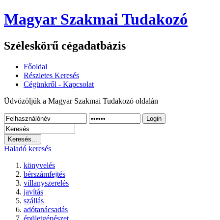
Magyar Szakmai Tudakozó
Széleskörű cégadatbázis
Főoldal
Részletes Keresés
Cégünkről - Kapcsolat
Üdvözöljük a Magyar Szakmai Tudakozó oldalán
Login
Haladó keresés
könyvelés
bérszámfejtés
villanyszerelés
javítás
szállás
adótanácsadás
épületgépészet