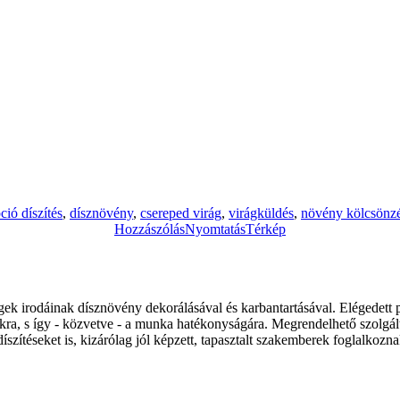
ció díszítés
,
dísznövény
,
csereped virág
,
virágküldés
,
növény kölcsönz
Hozzászólás
Nyomtatás
Térkép
gek
irodáinak
dísznövény
dekorálásával
és
karbantartásával
.
Elégedett
kra
, s
így
-
közvetve
- a
munka
hatékonyságára
.
Megrendelhető
szolgál
díszítéseket
is,
kizárólag
jól
képzett
,
tapasztalt
szakemberek
foglalkozn