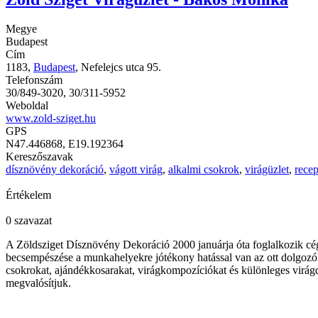
Megye
Budapest
Cím
1183,
Budapest
, Nefelejcs utca 95.
Telefonszám
30/849-3020, 30/311-5952
Weboldal
www.zold-sziget.hu
GPS
N47.446868, E19.192364
Kereszőszavak
dísznövény dekoráció
,
vágott virág
,
alkalmi csokrok
,
virágüzlet
,
recep
Értékelem
0 szavazat
A
Zöldsziget
Dísznövény
Dekoráció
2000
januárja
óta
foglalkozik
cé
becsempészése
a
munkahelyekre
jótékony
hatással
van
az
ott
dolgozó
csokrokat
,
ajándékkosarakat
,
virágkompozíciókat
és
különleges
virág
megvalósítjuk
.