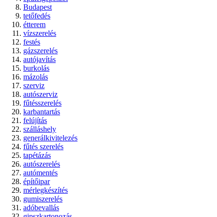
Budapest
tetőfedés
étterem
vízszerelés
festés
gázszerelés
autójavítás
burkolás
mázolás
szerviz
autószerviz
fűtésszerelés
karbantartás
felújítás
szálláshely
generálkivitelezés
fűtés szerelés
tapétázás
autószerelés
autómentés
építőipar
mérlegkészítés
gumiszerelés
adóbevallás
gipszkartonozás