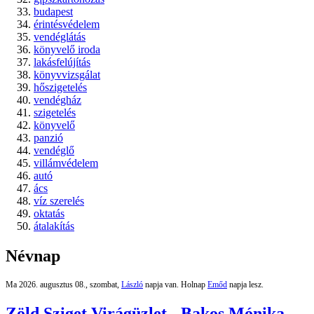
budapest
érintésvédelem
vendéglátás
könyvelő iroda
lakásfelújítás
könyvvizsgálat
hőszigetelés
vendégház
szigetelés
könyvelő
panzió
vendéglő
villámvédelem
autó
ács
víz szerelés
oktatás
átalakítás
Névnap
Ma 2026. augusztus 08., szombat,
László
napja van. Holnap
Emőd
napja lesz.
Zöld Sziget Virágüzlet - Bakos Mónika