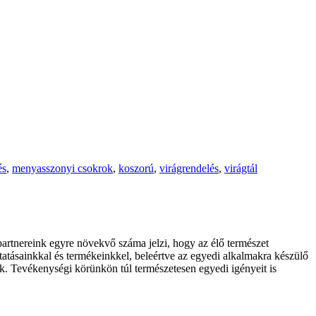
és
,
menyasszonyi csokrok
,
koszorú
,
virágrendelés
,
virágtál
partnereink
egyre
növekvő
száma
jelzi
,
hogy
az
élő
természet
tatásainkkal
és
termékeinkkel
,
beleértve
az
egyedi
alkalmakra
készülő
ak
.
Tevékenységi
körünkön
túl
természetesen
egyedi
igényeit
is