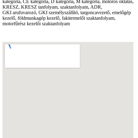
kategória
, CE
kategória
, D
kategória
, M
kategória
,
motoros
oktatás
,
KRESZ
,
KRESZ
tanfolyam
,
szaktanfolyam
,
ADR
,
GKI
arufuvarozó
,
GKI
személyszállító
,
targoncavezető
,
emelőgép
kezelő
,
földmunkagép
kezelő
,
fakitermelői
szaktanfolyam
,
motorfűrész
kezelői
szaktanfolyam