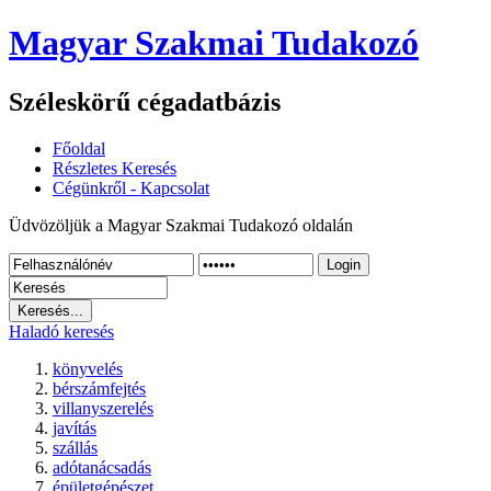
Magyar Szakmai Tudakozó
Széleskörű cégadatbázis
Főoldal
Részletes Keresés
Cégünkről - Kapcsolat
Üdvözöljük a Magyar Szakmai Tudakozó oldalán
Login
Haladó keresés
könyvelés
bérszámfejtés
villanyszerelés
javítás
szállás
adótanácsadás
épületgépészet