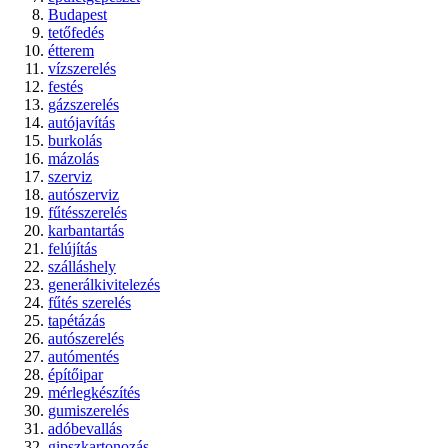
Budapest
tetőfedés
étterem
vízszerelés
festés
gázszerelés
autójavítás
burkolás
mázolás
szerviz
autószerviz
fűtésszerelés
karbantartás
felújítás
szálláshely
generálkivitelezés
fűtés szerelés
tapétázás
autószerelés
autómentés
építőipar
mérlegkészítés
gumiszerelés
adóbevallás
gipszkartonozás