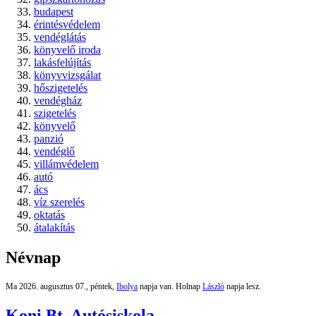
budapest
érintésvédelem
vendéglátás
könyvelő iroda
lakásfelújítás
könyvvizsgálat
hőszigetelés
vendégház
szigetelés
könyvelő
panzió
vendéglő
villámvédelem
autó
ács
víz szerelés
oktatás
átalakítás
Névnap
Ma 2026. augusztus 07., péntek,
Ibolya
napja van. Holnap
László
napja lesz.
Koni Bt. Autósiskola