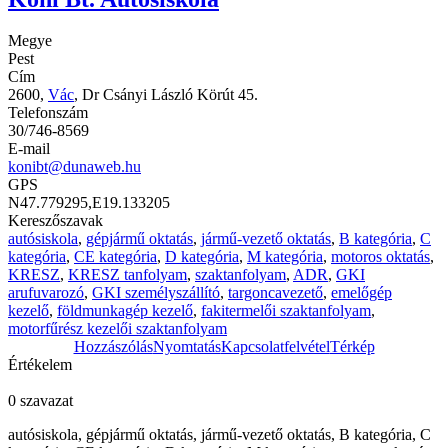
Megye
Pest
Cím
2600,
Vác
, Dr Csányi László Körút 45.
Telefonszám
30/746-8569
E-mail
konibt@dunaweb.hu
GPS
N47.779295,E19.133205
Kereszőszavak
autósiskola
,
gépjármű oktatás
,
jármű-vezető oktatás
,
B kategória
,
C
kategória
,
CE kategória
,
D kategória
,
M kategória
,
motoros oktatás
,
KRESZ
,
KRESZ tanfolyam
,
szaktanfolyam
,
ADR
,
GKI
arufuvarozó
,
GKI személyszállító
,
targoncavezető
,
emelőgép
kezelő
,
földmunkagép kezelő
,
fakitermelői szaktanfolyam
,
motorfűrész kezelői szaktanfolyam
Hozzászólás
Nyomtatás
Kapcsolatfelvétel
Térkép
Értékelem
0 szavazat
autósiskola
,
gépjármű
oktatás
,
jármű-vezető
oktatás
, B
kategória
, C