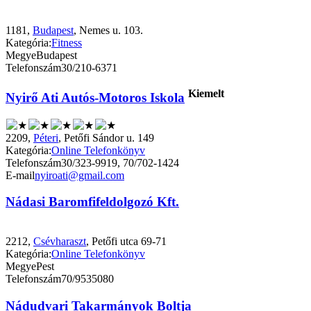
1181,
Budapest
, Nemes u. 103.
Kategória:
Fitness
Megye
Budapest
Telefonszám
30/210-6371
Kiemelt
Nyirő Ati Autós-Motoros Iskola
2209,
Péteri
, Petőfi Sándor u. 149
Kategória:
Online Telefonkönyv
Telefonszám
30/323-9919, 70/702-1424
E-mail
nyiroati@gmail.com
Nádasi Baromfifeldolgozó Kft.
2212,
Csévharaszt
, Petőfi utca 69-71
Kategória:
Online Telefonkönyv
Megye
Pest
Telefonszám
70/9535080
Nádudvari Takarmányok Boltja