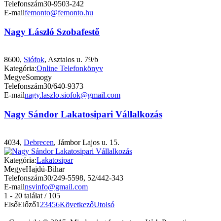
Telefonszám
30-9503-242
E-mail
femonto@femonto.hu
Nagy László Szobafestő
8600,
Siófok
, Asztalos u. 79/b
Kategória:
Online Telefonkönyv
Megye
Somogy
Telefonszám
30/640-9373
E-mail
nagy.laszlo.siofok@gmail.com
Nagy Sándor Lakatosipari Vállalkozás
4034,
Debrecen
, Jámbor Lajos u. 15.
Kategória:
Lakatosipar
Megye
Hajdú-Bihar
Telefonszám
30/249-5598, 52/442-343
E-mail
nsvinfo@gmail.com
1 - 20 találat / 105
Első
Előző
1
2
3
4
5
6
Következő
Utolsó