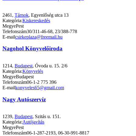
2461,
Tárnok
, Egyenlőség utca 13
Kategória:
Kiskereskedés
Megye
Pest
Telefonszám
30/311-46-68, 23/388-778
E-mail
csirkeplaza@freemail.hu
Nagohol Könyvelőiroda
1214,
Budapest
, Óvoda u. 15. 2/6
Kategória:
Könyvelés
Megye
Budapest
Telefonszám
06-1-2 775 396
E-mail
konyveles65@gmail.com
Nagy Autószervíz
1239,
Budapest
, Szitás u. 151.
Kategória:
Autójavítás
Megye
Pest
Telefonszám
06-1-287-2193, 06-30-991-8817