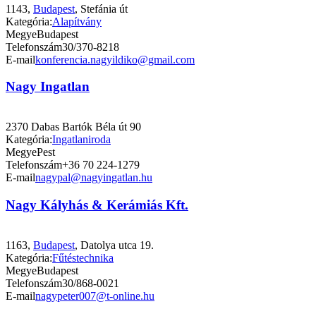
1143,
Budapest
, Stefánia út
Kategória:
Alapítvány
Megye
Budapest
Telefonszám
30/370-8218
E-mail
konferencia.nagyildiko@gmail.com
Nagy Ingatlan
2370 Dabas Bartók Béla út 90
Kategória:
Ingatlaniroda
Megye
Pest
Telefonszám
+36 70 224-1279
E-mail
nagypal@nagyingatlan.hu
Nagy Kályhás & Kerámiás Kft.
1163,
Budapest
, Datolya utca 19.
Kategória:
Fűtéstechnika
Megye
Budapest
Telefonszám
30/868-0021
E-mail
nagypeter007@t-online.hu