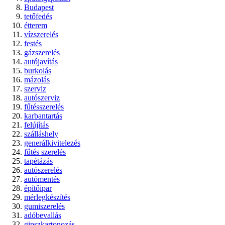
Budapest
tetőfedés
étterem
vízszerelés
festés
gázszerelés
autójavítás
burkolás
mázolás
szerviz
autószerviz
fűtésszerelés
karbantartás
felújítás
szálláshely
generálkivitelezés
fűtés szerelés
tapétázás
autószerelés
autómentés
építőipar
mérlegkészítés
gumiszerelés
adóbevallás
gipszkartonozás