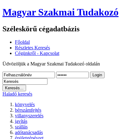
Magyar Szakmai Tudakozó
Széleskörű cégadatbázis
Főoldal
Részletes Keresés
Cégünkről - Kapcsolat
Üdvözöljük a Magyar Szakmai Tudakozó oldalán
Login
Haladó keresés
könyvelés
bérszámfejtés
villanyszerelés
javítás
szállás
adótanácsadás
épületgépészet