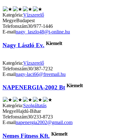
Kategória:
Vízszerelő
Megye
Budapest
Telefonszám
30/977-1446
E-mail
nagy_laszlo48@t-online.hu
Kiemelt
Nagy László Ev.
Kategória:
Vízszerelő
Telefonszám
30/387-7232
E-mail
nagy-laci66@freemail.hu
Kiemelt
NAPENERGIA-2002 Bt
Kategória:
Szolgáltatás
Megye
Hajdú-Bihar
Telefonszám
30/233-8723
E-mail
napenergia2002@gmail.com
Kiemelt
Nemes Fitness Kft.