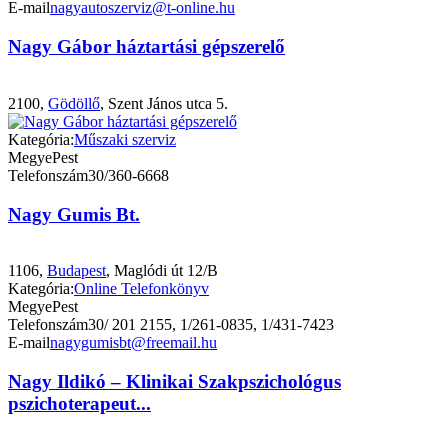
E-mail
nagyautoszerviz@t-online.hu
Nagy Gábor háztartási gépszerelő
2100,
Gödöllő
, Szent János utca 5.
Kategória:
Műszaki szerviz
Megye
Pest
Telefonszám
30/360-6668
Nagy Gumis Bt.
1106,
Budapest
, Maglódi út 12/B
Kategória:
Online Telefonkönyv
Megye
Pest
Telefonszám
30/ 201 2155, 1/261-0835, 1/431-7423
E-mail
nagygumisbt@freemail.hu
Nagy Ildikó – Klinikai Szakpszichológus
pszichoterapeut...