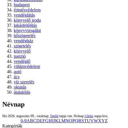
budapest
érintésvédelem
vendéglátás
könyvelő iroda
lakásfelújítás
könyvvizsgálat
hőszigetelés
vendégház
szigetelés
könyvelő
panzió
vendéglő
villámvédelem
autó
ács
víz szerelés
oktatás
átalakítás
Névnap
Ma 2026. augusztus 09., vasárnap,
Emőd
napja van. Holnap
Lőrinc
napja lesz.
0-9
A
B
C
D
E
F
G
H
I
J
K
L
M
N
O
P
Q
R
S
T
U
V
W
X
Y
Z
Kategóriák