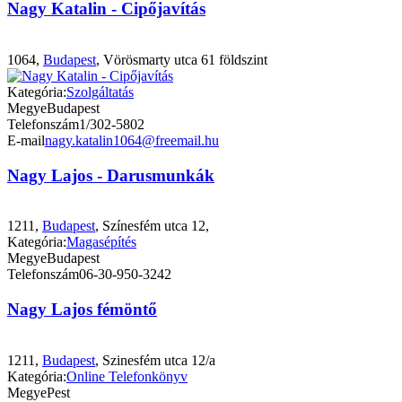
Nagy Katalin - Cipőjavítás
1064,
Budapest
, Vörösmarty utca 61 földszint
Kategória:
Szolgáltatás
Megye
Budapest
Telefonszám
1/302-5802
E-mail
nagy.katalin1064@freemail.hu
Nagy Lajos - Darusmunkák
1211,
Budapest
, Színesfém utca 12,
Kategória:
Magasépítés
Megye
Budapest
Telefonszám
06-30-950-3242
Nagy Lajos fémöntő
1211,
Budapest
, Szinesfém utca 12/a
Kategória:
Online Telefonkönyv
Megye
Pest