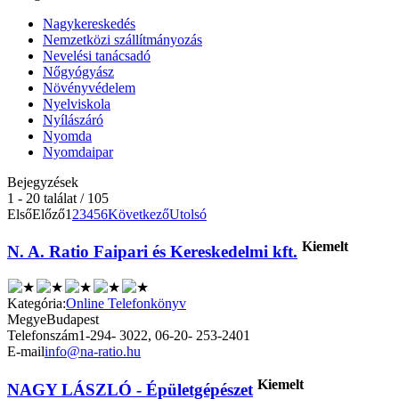
Nagykereskedés
Nemzetközi szállítmányozás
Nevelési tanácsadó
Nőgyógyász
Növényvédelem
Nyelviskola
Nyílászáró
Nyomda
Nyomdaipar
Bejegyzések
1 - 20 találat / 105
Első
Előző
1
2
3
4
5
6
Következő
Utolsó
Kiemelt
N. A. Ratio Faipari és Kereskedelmi kft.
Kategória:
Online Telefonkönyv
Megye
Budapest
Telefonszám
1-294- 3022, 06-20- 253-2401
E-mail
info@na-ratio.hu
Kiemelt
NAGY LÁSZLÓ - Épületgépészet