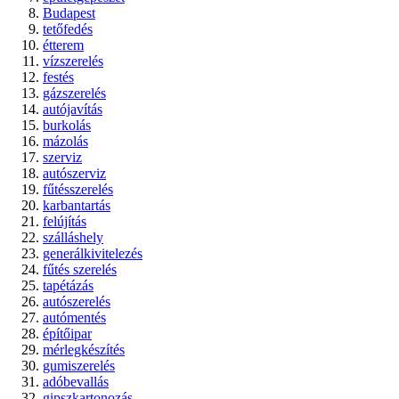
Budapest
tetőfedés
étterem
vízszerelés
festés
gázszerelés
autójavítás
burkolás
mázolás
szerviz
autószerviz
fűtésszerelés
karbantartás
felújítás
szálláshely
generálkivitelezés
fűtés szerelés
tapétázás
autószerelés
autómentés
építőipar
mérlegkészítés
gumiszerelés
adóbevallás
gipszkartonozás