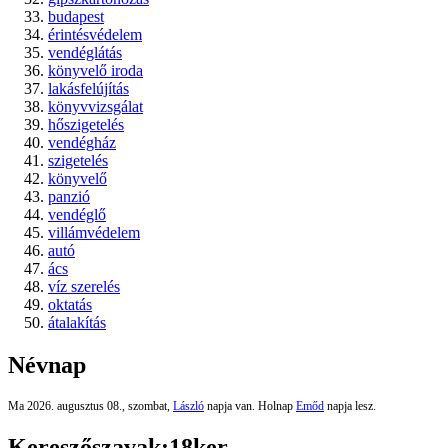
budapest
érintésvédelem
vendéglátás
könyvelő iroda
lakásfelújítás
könyvvizsgálat
hőszigetelés
vendégház
szigetelés
könyvelő
panzió
vendéglő
villámvédelem
autó
ács
víz szerelés
oktatás
átalakítás
Névnap
Ma 2026. augusztus 08., szombat,
László
napja van. Holnap
Emőd
napja lesz.
Kereszőszavak:
18ker