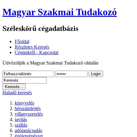
Magyar Szakmai Tudakozó
Széleskörű cégadatbázis
Főoldal
Részletes Keresés
Cégünkről - Kapcsolat
Üdvözöljük a Magyar Szakmai Tudakozó oldalán
Login
Haladó keresés
könyvelés
bérszámfejtés
villanyszerelés
javítás
szállás
adótanácsadás
épületgépészet