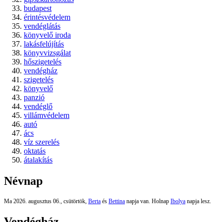
budapest
érintésvédelem
vendéglátás
könyvelő iroda
lakásfelújítás
könyvvizsgálat
hőszigetelés
vendégház
szigetelés
könyvelő
panzió
vendéglő
villámvédelem
autó
ács
víz szerelés
oktatás
átalakítás
Névnap
Ma 2026. augusztus 06., csütörtök,
Berta
és
Bettina
napja van. Holnap
Ibolya
napja lesz.
Vendégház