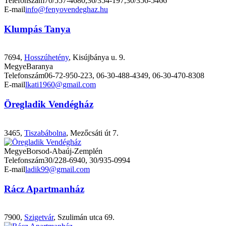
Telefonszám
70/557-4680,36/354-197,30/356-5466
E-mail
info@fenyovendeghaz.hu
Klumpás Tanya
7694,
Hosszúhetény
, Kisújbánya u. 9.
Megye
Baranya
Telefonszám
06-72-950-223, 06-30-488-4349, 06-30-470-8308
E-mail
lkati1960@gmail.com
Öregladik Vendégház
3465,
Tiszabábolna
, Mezőcsáti út 7.
Megye
Borsod-Abaúj-Zemplén
Telefonszám
30/228-6940, 30/935-0994
E-mail
ladik99@gmail.com
Rácz Apartmanház
7900,
Szigetvár
, Szulimán utca 69.