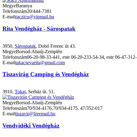
Megye
Baranya
Telefonszám
20/444-7381
E-mail
raczicu@vipmail.hu
Rita Vendégház - Sárospatak
3950,
Sárospatak
, Dobó Ferenc út 43.
Megye
Borsod-Abaúj-Zemplén
Telefonszám
06-20-98-33-441, este 06-20-233-54-34, este 06-47-312
E-mail
takacsevarita@gmail.com
Tiszavirág Camping és Vendégház
3910,
Tokaj
, Serház út. 51.
Megye
Borsod-Abaúj-Zemplén
Telefonszám
70/934-4176,70/934-4175, 47/352-017
E-mail
tiszavir@freemail.hu
Vendvidéki Vendégház