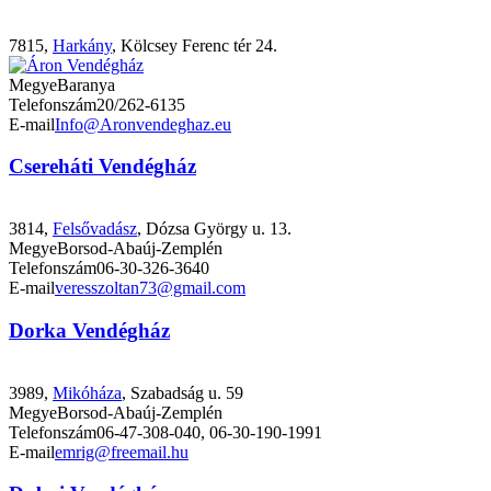
7815,
Harkány
, Kölcsey Ferenc tér 24.
Megye
Baranya
Telefonszám
20/262-6135
E-mail
Info@Aronvendeghaz.eu
Csereháti Vendégház
3814,
Felsővadász
, Dózsa György u. 13.
Megye
Borsod-Abaúj-Zemplén
Telefonszám
06-30-326-3640
E-mail
veresszoltan73@gmail.com
Dorka Vendégház
3989,
Mikóháza
, Szabadság u. 59
Megye
Borsod-Abaúj-Zemplén
Telefonszám
06-47-308-040, 06-30-190-1991
E-mail
emrig@freemail.hu