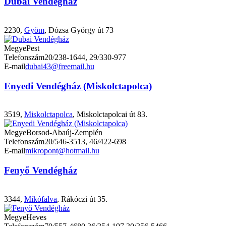
Dubai Vendégház
2230,
Gyöm
, Dózsa György út 73
Megye
Pest
Telefonszám
20/238-1644, 29/330-977
E-mail
dubai43@freemail.hu
Enyedi Vendégház (Miskolctapolca)
3519,
Miskolctapolca
, Miskolctapolcai út 83.
Megye
Borsod-Abaúj-Zemplén
Telefonszám
20/546-3513, 46/422-698
E-mail
mikropont@hotmail.hu
Fenyő Vendégház
3344,
Mikófalva
, Rákóczi út 35.
Megye
Heves