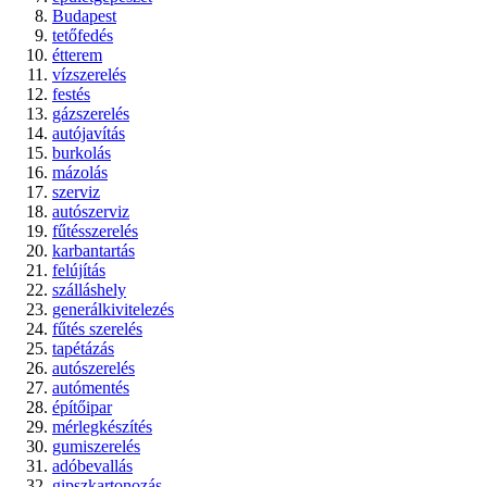
Budapest
tetőfedés
étterem
vízszerelés
festés
gázszerelés
autójavítás
burkolás
mázolás
szerviz
autószerviz
fűtésszerelés
karbantartás
felújítás
szálláshely
generálkivitelezés
fűtés szerelés
tapétázás
autószerelés
autómentés
építőipar
mérlegkészítés
gumiszerelés
adóbevallás
gipszkartonozás