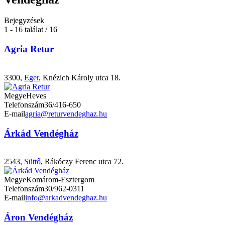
Bejegyzések
1 - 16 találat / 16
Agria Retur
3300,
Eger
, Knézich Károly utca 18.
Megye
Heves
Telefonszám
36/416-650
E-mail
agria@returvendeghaz.hu
Árkád Vendégház
2543,
Süttő
, Rákóczy Ferenc utca 72.
Megye
Komárom-Esztergom
Telefonszám
30/962-0311
E-mail
info@arkadvendeghaz.hu
Áron Vendégház