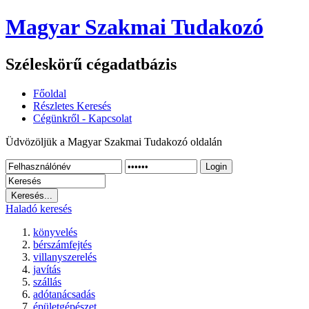
Magyar Szakmai Tudakozó
Széleskörű cégadatbázis
Főoldal
Részletes Keresés
Cégünkről - Kapcsolat
Üdvözöljük a Magyar Szakmai Tudakozó oldalán
Login
Haladó keresés
könyvelés
bérszámfejtés
villanyszerelés
javítás
szállás
adótanácsadás
épületgépészet